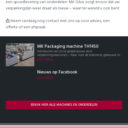
een spoedlevering van onderdelen: MK Gilze zorgt ervoor dat uw
verpakkingslijn weer draait als nieuw – waar ter wereld u ook bent.
📩 Neem vandaag nog contact met ons op voor advies, een
offerte of een afspraak.
MK Packaging machine TH1450
Introductie van onze gloednieuwe serie
verpakkingsmachines – Klaar voor de toekomst, gebouwd in...
LEES MEER
Nieuws op Facebook
LEES MEER
BEKIJK HIER ALLE MACHINES EN ONDERDELEN