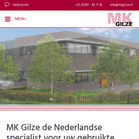
Nederlands
+31 (0)161 - 45 11 36
info@mkgilze.nl
MENU
MK Gilze de Nederlandse
specialist voor uw gebruikte